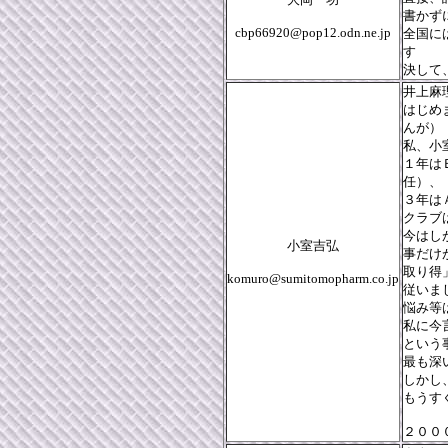
書かず
cbp66920@pop12.odn.ne.jp
全国に
す
決して
井上麻
はじめ
んが）
私、小
１年は
任）、
３年は
クラブ
今はし
小室吉弘
事だけ
取り得
komuro@sumitomopharm.co.jp
従いま
悩み等
私に今
という
最も深
しかし
もうす
２００