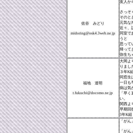
友人か
さっそ
そのと
元気な
佐谷 みどり
近々、
midoring@osk4.3web.ne.jp
同室で
うと
思って
帰って
弥生ち
大岡よ
りまし
３年K
同窓生
一日も
福地 達明
病は気
t.fukuchi@docomo.ne.jp
「早く
関西よ
早期回
3年K
「がん
「がん