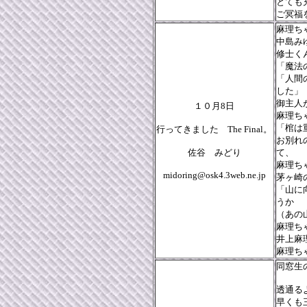
とても
ご冥福
麻理ち
中島み
修士く
「魔法
「人間
した」
御主人
１０月8日
麻理ち
「棺は
行ってきました The Final。
お別れ
佐谷 みどり
て、
麻理ち
midoring@osk4.3web.ne.jp
茅ヶ崎
「山に
うか
（あの
麻理ち
井上麻
麻理ち
同窓生
透通る
早くも