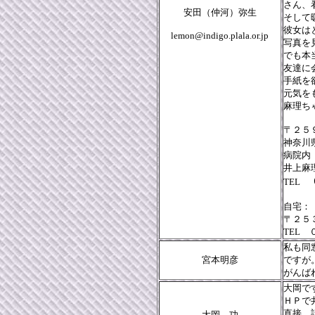
さん、
安田（仲河）弥生
そして
彼女は
lemon@indigo.plala.or.jp
写真を
でも本
友達に
手紙を
元気を
麻理ち
〒２５
神奈川
病院
井上麻
TEL
自宅：
〒２５
TEL
私も同
宮本明彦
ですが
がんば
大岡で
ＨＰで
直接、
大岡 功