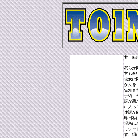
井上麻
我らが
方も多
彼女は
がんを
告知さ
手術、
調が悪
に入っ
体調が
昨日私
場所は
てシャ
す。緑