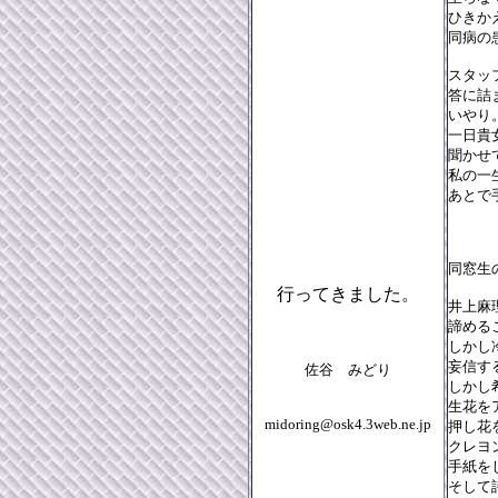
ひきか
同病の
スタッ
答に詰
いやり
一日貴
聞かせ
私の一
あとで
同窓生
行ってきました。
井上麻
諦める
しかし
妄信す
佐谷 みどり
しかし
生花を
midoring@osk4.3web.ne.jp
押し花
クレヨ
手紙を
そして