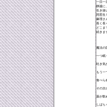
一日一
静謐に
生き抜
同窓生
麻理さ
長く長
どこま
続きま
魔法の
一つ眠
吐き気
もう一
食べら
その次
薬が飲
しばら