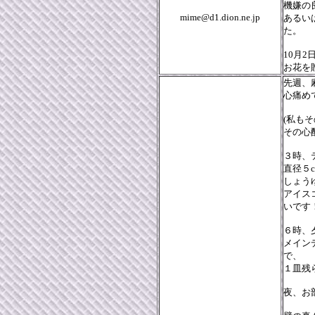
機嫌の
mime@d1.dion.ne.jp
あるい
た。
10月
お花を
先週、
心痛め
(私も
その心
３時、
直径５
しょう
アイス
いです
６時、
メイン
で、
１皿残
夜、お