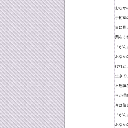
おなか
手術室
目に見
薬をく
「がん
おなか
けれど
生きて
不思議
何が理
今は信
「がん
おなか