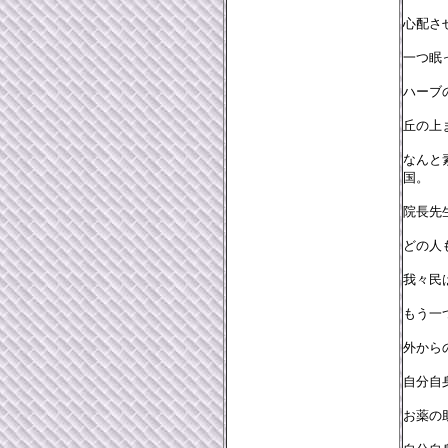
心配さ
一つ眠
ハーブ
丘の上
なんと
国。
院長先
どの人
我々民
もう一
外から
自分自
お薬の