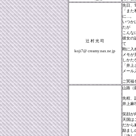
先日、
「また
に....。
いつか
たが
こんな
彼女の
辻 村 光 司
て
鞄に入
koji7@ creamy.nax.ne.jp
メモが見
しかた
「井上
メール
ご冥福
山路（
先程、
井上麻
笑顔が
天国は
だから
励まし
「決し