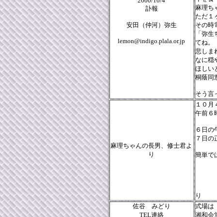
2000/10/4
麻理ち
訃報
ただ１
安田（仲河）弥生
その時
「弥生
lemon@indigo.plala.or.jp
てね。
悲しま
なに穏
ほしい
桐蔭同
そう言
１０月
午前６
６日の
７日の
麻理ちゃんの長男、修士君よ
り
簡単で
り
佐谷 みどり
式場は
TEL連絡
湘和会堂茅