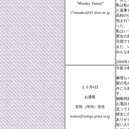
"Masako Yamaji"
私は私
と返事
17masako@d1.dion.ne.jp
高校の
包まれ
った。
私はい
貴女の
天国で
また、
みんな
200
今夜小
麻理ち
髪の毛
１０月6日
今にも
す。
お通夜
桐蔭同
お電話
安田（仲河）弥生
送って
彼女に
lemon@indigo.plala.or.jp
ありが
短い人