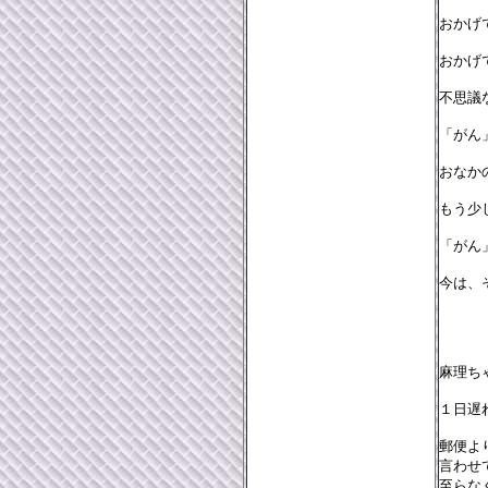
おかげ
おかげ
不思議
「がん
おなか
もう少
「がん
今は、
麻理ち
１日遅
郵便よ
言わせ
至らな