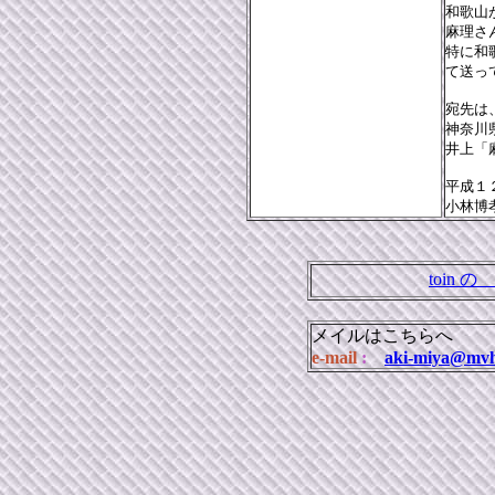
和歌山
麻理さ
特に和
て送っ
宛先は
神奈川
井上「
平成１
小林
toin
メイルはこちらへ
e-mail
:
aki-miya@mvh.