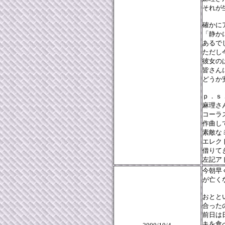
それが
確かに
「静か
あるで
ただし
彼女の
皆さん
どうか
ｐ．ｓ
麻理さ
コーラ
作曲し
素敵な
エレク
借りて
左記ア
今朝早
が亡く
おとと
合った
前日は
キを食