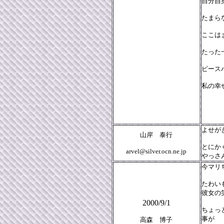
自分自
たまら
ここは
たった
ピース
私の幸
２０
よせが
山岸 泰行
とにか
arvel@silver.ocn.ne.jp
やっさ
今マリ
たわい
彼女の
2000/9/1
ちょっ
事が
高森 博子