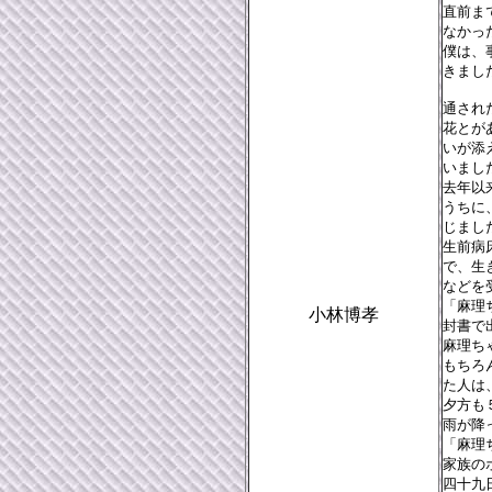
直前ま
なかっ
僕は、
きまし
通され
花とが
いが添
いまし
去年以
うちに
じまし
生前病
で、生
などを
「麻理
小林博孝
封書で
麻理ち
もちろ
た人は
夕方も
雨が降
「麻理
家族の
四十九