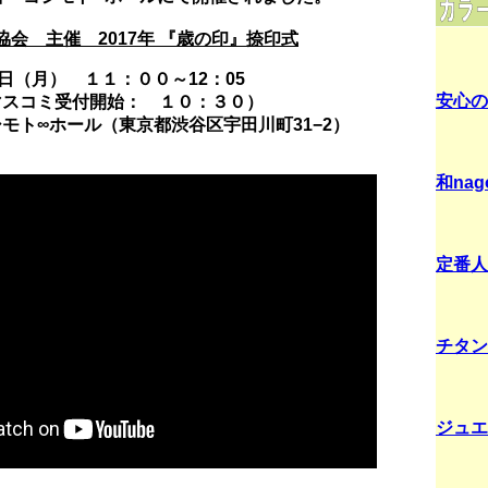
者協会 主催
2017
年
『
歳の印
』
捺印式
日（月） １１：００～
12
：
05
安心の
ミ受付開始： １０：３０）
シモト∞ホール（東京都渋谷区宇田川町
31−2
）
和na
定番人
チタン
ジュエ