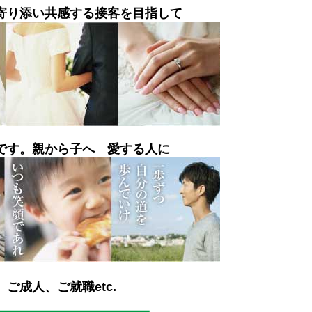
寄り添い共感する接客を目指して
です。親から子へ 愛する人に
ご成人、ご就職etc.