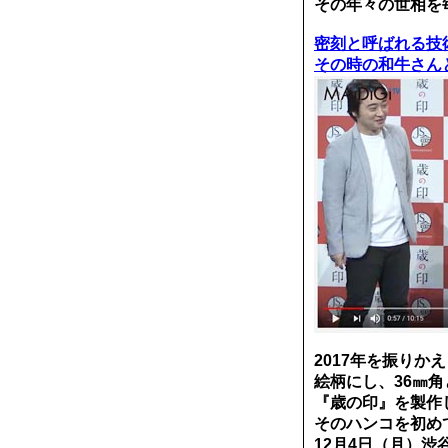
その年々の世相を
密刻と呼ばれる技
その時の和牛さん
2017年を振り
絵柄にし、36㎜
『歳の印』を製作
そのハンコを初め
12月4日（月）