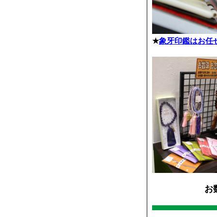
★
象牙印鑑はお任
お数珠 
由