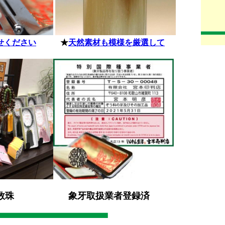
せください
★
天然素材も模様を厳選して
象牙取扱業者登録済