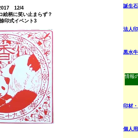
誕生石
17 12/4
ンコ絵柄に笑い止まらず？
」捺印式イベント3
法人印
黒水牛
情報
印材・
個人用