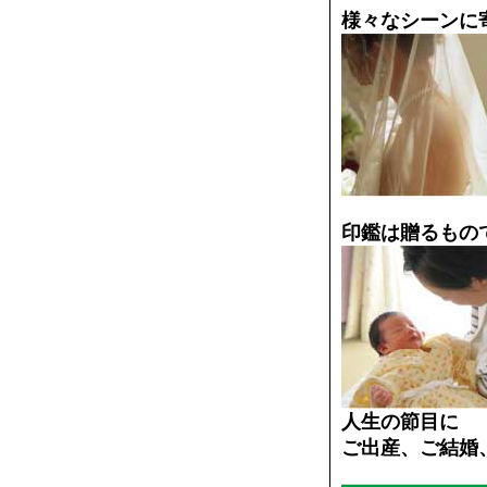
様々なシーンに
印鑑は贈るもの
人生の節目に
ご出産、ご結婚、