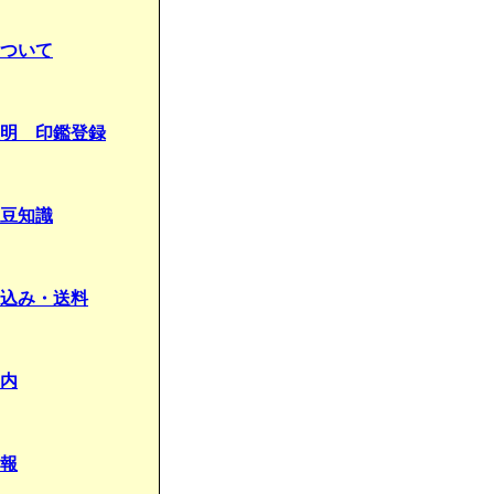
ついて
明 印鑑登録
豆知識
込み・送料
内
報