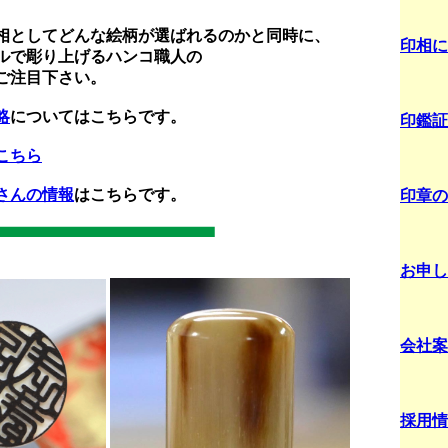
相としてどんな絵柄が選ばれるのかと同時に、
印相に
ルで彫り上げるハンコ職人の
ご注目下さい。
略
についてはこちらです。
印鑑証
こちら
さんの情報
はこちらです。
印章の
お申し
会社案
採用情