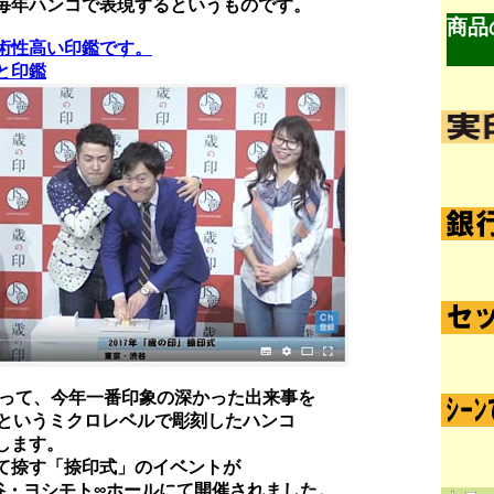
毎年ハンコで表現するというものです。
商品
術性高い印鑑です。
と印鑑
かえって、今年一番印象の深かった出来事を
角というミクロレベルで彫刻したハンコ
します。
て捺す「捺印式」のイベントが
渋谷・ヨシモト∞ホールにて開催されました。