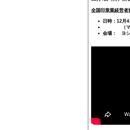
全国印章業経営
日時：
12
月
4
（マスコ
会場： ヨ