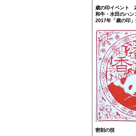
歳の印イベント 20
‪和牛・水田のハ
2017年「歳の印
密刻の技