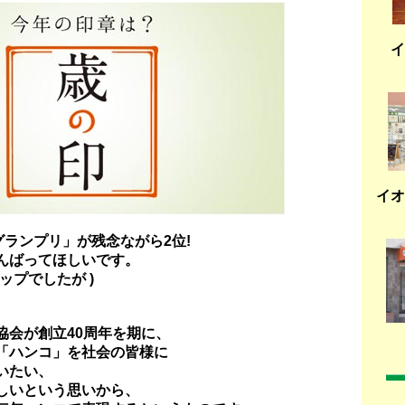
イ
イオ
1グランプリ」が残念ながら2位!
んばってほしいです。
ップでしたが )
協会が創立40周年を期に、
「ハンコ」を社会の皆様に
いたい、
しいという思いから、