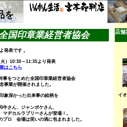
品を
店舗
全国印章業経営者協会
いよ発表です 。
（火）10:30～11:35より発表
事業はこちら
幹事をつとめた全国印章業経営者協会
周年記念事業が開催されました。
イオ
印象深かった出来事の絵柄を
和牛さん、ジャンポケさん、
、マヂカルラブリーさんが登場
！
。
のプロ 会場は笑いの渦に包まれました。