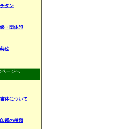
チタン
鑑・団体印
蒔絵
のページへ
書体について
印鑑の種類