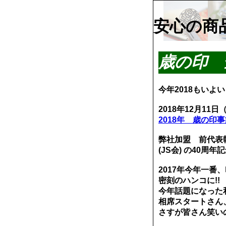
安心の商
歳の印 
今年2018もいよ
2018年12月11日
2018年 歳の印
弊社加盟 前代表
(JS会) の40
2017
年
今年一番、
密刻のハンコ
に
!!
今年話題になった
相席スタートさん
さすが皆さん笑い